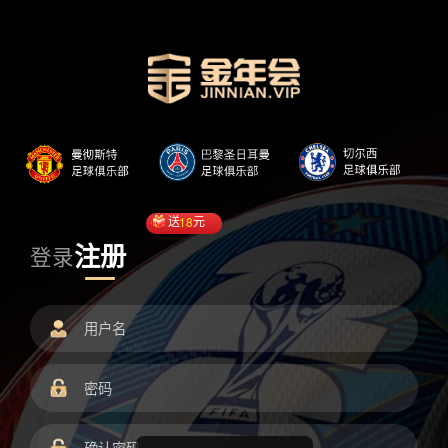
送
18
元
注册
登录