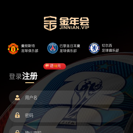
送
18
元
注册
登录